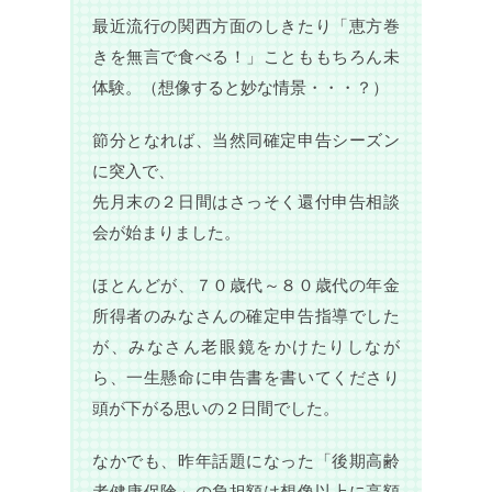
最近流行の関西方面のしきたり「恵方巻
きを無言で食べる！」ことももちろん未
体験。（想像すると妙な情景・・・？）
節分となれば、当然同確定申告シーズン
に突入で、
先月末の２日間はさっそく還付申告相談
会が始まりました。
ほとんどが、７０歳代～８０歳代の年金
所得者のみなさんの確定申告指導でした
が、みなさん老眼鏡をかけたりしなが
ら、一生懸命に申告書を書いてくださり
頭が下がる思いの２日間でした。
なかでも、昨年話題になった「後期高齢
者健康保険」の負担額は想像以上に高額