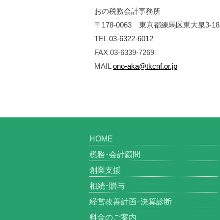
おの税務会計事務所
〒178-0063 東京都練馬区東大泉3-
TEL
03-6322-6012
FAX 03-6339-7269
MAIL
ono-aka@tkcnf.or.jp
HOME
税務･会計顧問
創業支援
相続･贈与
経営改善計画･決算診断
料金のご案内