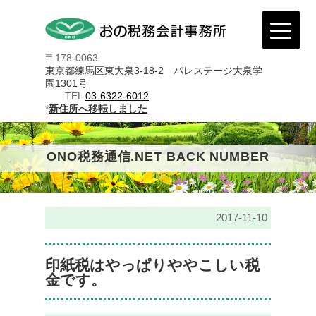
〒178-0063
東京都練馬区東大泉3-18-2 パレステージ大泉学
園1301号
TEL
03-6322-6012
*
新住所へ移転しました
ONO税務通信.NET BACK NUMBER
2017-11-10
印紙税はやっぱりややこしい税
金です。